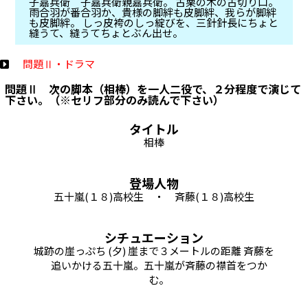
子嘉兵衛 子嘉兵衛親嘉兵衛。 古栗の木の古切り口。
雨合羽が番合羽か、貴様の脚絆も皮脚絆、我らが脚絆
も皮脚絆。 しっ皮袴のしっ綻びを、三針針長にちょと
縫うて、縫うてちょとぶん出せ。
問題Ⅱ・ドラマ
問題Ⅱ 次の脚本（相棒）を一人二役で、２分程度で演じて
下さい。（※セリフ部分のみ読んで下さい）
タイトル
相棒
登場人物
五十嵐(１８)高校生 ・ 斉藤(１８)高校生
シチュエーション
城跡の崖っぷち (夕) 崖まで３メートルの距離 斉藤を
追いかける五十嵐。五十嵐が斉藤の襟首をつか
む。