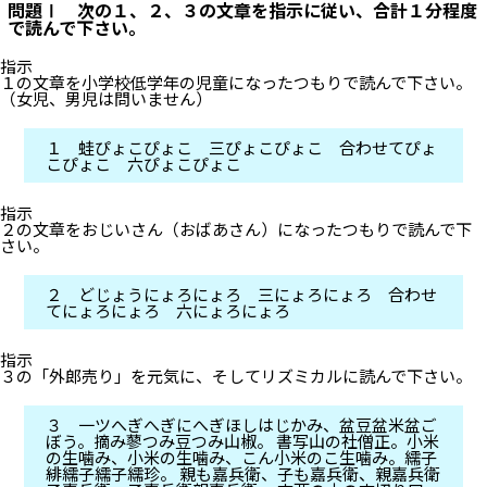
問題Ⅰ 次の１、２、３の文章を指示に従い、合計１分程度
で読んで下さい。
指示
１の文章を小学校低学年の児童になったつもりで読んで下さい。
（女児、男児は問いません）
１ 蛙ぴょこぴょこ 三ぴょこぴょこ 合わせてぴょ
こぴょこ 六ぴょこぴょこ
指示
２の文章をおじいさん（おばあさん）になったつもりで読んで下
さい。
２ どじょうにょろにょろ 三にょろにょろ 合わせ
てにょろにょろ 六にょろにょろ
指示
３の「外郎売り」を元気に、そしてリズミカルに読んで下さい。
３ 一ツへぎへぎにへぎほしはじかみ、盆豆盆米盆ご
ぼう。摘み蓼つみ豆つみ山椒。 書写山の社僧正。小米
の生噛み、小米の生噛み、こん小米のこ生噛み。繻子
緋繻子繻子繻珍。 親も嘉兵衛、子も嘉兵衛、親嘉兵衛