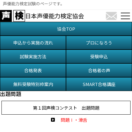
声優能力検定試験のページです。
日本声優能力検定協会
協会TOP
申込から実施の流れ
プロになろう
試験実施方法
受験申込
合格発表
合格者の声
無料受験特別枠案内
SMART合格講座
出題問題
第１回声検コンテスト 出題問題
問題Ⅰ・滑舌